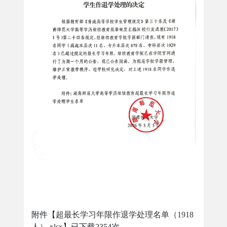
附件【
超最长学习年限作退学处理名单（1918
人）.xlsx
】已下载
2354
次