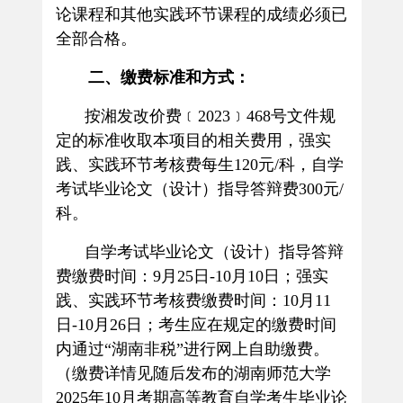
论课程和其他实践环节课程的成绩必须已
全部合格。
二、缴费标准和方式：
按湘发改价费﹝
2023
﹞
468
号文件规
定的标准收取本项目的相关费用，强实
践、实践环节考核费每生
120
元
/
科，自学
考试毕业论文（设计）指导答辩费
300
元
/
科。
自学考试毕业论文（设计）指导答辩
费缴费时间：
9
月
25
日
-10
月
10
日；强实
践、实践环节考核费缴费时间：
10
月
11
日
-10
月
26
日；考生应在规定的缴费时间
内通过“湖南非税”进行网上自助缴费。
（缴费详情见随后发布的湖南师范大学
2025
年
10
月考期高等教育自学考生毕业论