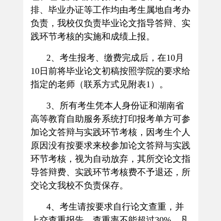
排、毕业办证等工作均由考生属地自考办
负责，
我校仅负责毕业论文指导答辩、实
践环节考核的实施和成绩上报
。
2
、考生报考、缴费完成后，在
10
月
10
日前将毕业论文初稿按照学院的要求给
指定的老师
（联系方式见附表
1
）
。
3
、所有考生凭本人身份证
和湖南省
高等教育自助服务系统打印报考单方可参
加
论文答辩与实践环节考核，因考生个人
原因没有按要求来校参加论文答辩与实践
环节考核，视为自动放弃，其所交论文指
导答辩费、实践环节考核费不予退还，所
交论文我校不负责保存。
4
、考生请按要求自行论文查重，并
上交查重报告，查重率不能超过
30%
。凡