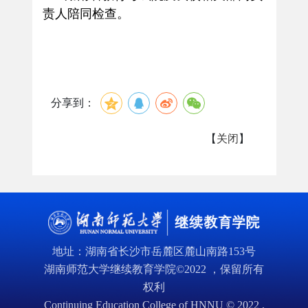
责人陪同检查。
分享到：
【
关闭
】
地址：湖南省长沙市岳麓区麓山南路153号
湖南师范大学继续教育学院©2022 ，保留所有
权利
Continuing Education College of HNNU © 2022 ,